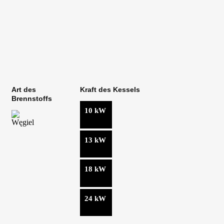
Uni-Max
Nowoczesny kocioł zasypowy na węgiel z dużą komorą
załadunkową.
Art des
Kraft des Kessels
Brennstoffs
10 kW
13 kW
18 kW
24 kW