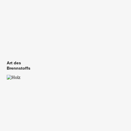
Holzkessel
Kessel mit einzigartiger Holzvergasungstechnologie im
Verbrennungsprozess
Art des
Brennstoffs